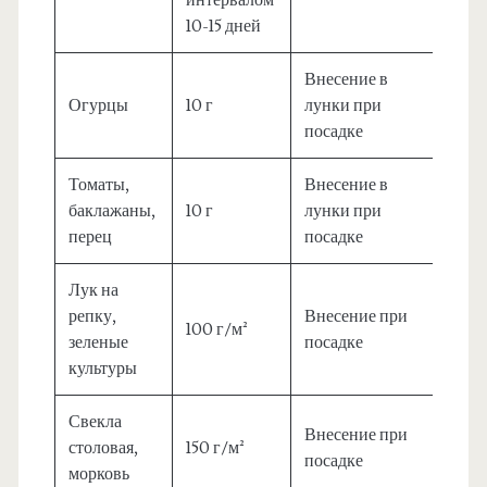
10-15 дней
Внесение в
Огурцы
10 г
лунки при
посадке
Томаты,
Внесение в
баклажаны,
10 г
лунки при
перец
посадке
Лук на
репку,
Внесение при
100 г/м²
зеленые
посадке
культуры
Свекла
Внесение при
столовая,
150 г/м²
посадке
морковь