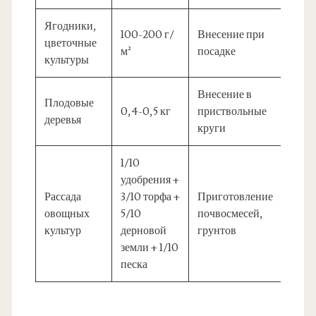
Ягодники,
100-200 г/
Внесение при
цветочные
м²
посадке
культуры
Внесение в
Плодовые
0,4-0,5 кг
приствольные
деревья
круги
1/10
удобрения +
Рассада
3/10 торфа +
Приготовление
овощных
5/10
почвосмесей,
культур
дерновой
грунтов
земли + 1/10
песка