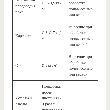
Повышение
0,7-0,9 кг/
обработке
плодородия
м²
почвы осенью
почв
или весной
Внесение при
0,5-0,7 кг/
обработке
Картофель
м²
почвы осенью
или весной
Внесение при
обработке
Овощи
0,5 кг/м²
почвы осенью
или весной
Подкормка
после
2 ст.л на 10
цветения 1-
л воды
4 раза с
интервалом