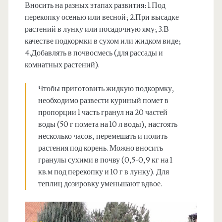
Вносить на разных этапах развития: 1.Под
перекопку осенью или весной; 2.При высадке
растений в лунку или посадочную яму; 3.В
качестве подкормки в сухом или жидком виде;
4.Добавлять в почвосмесь (для рассады и
комнатных растений).
Чтобы приготовить жидкую подкормку,
необходимо развести куриный помет в
пропорции 1 часть гранул на 20 частей
воды (50 г помета на 10 л воды), настоять
несколько часов, перемешать и полить
растения под корень. Можно вносить
гранулы сухими в почву (0,5-0,9 кг на 1
кв.м под перекопку и 10 г в лунку). Для
теплиц дозировку уменьшают вдвое.