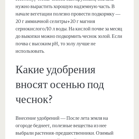
нужно вырастить хорошую надземную часть. В
начале вегетации полезно провести подкормку —
20 г аммиачной селитры+20 г магния
сернокислого/10 л воды. На кислой почве за месяц
до выкопки можно подкормить чеснок золой. Если
почва с высоким рН, то золу лучше не
использовать.
Какие удобрения
вносят осенью под
чеснок?
Внесение удобрений — После лета земля на
огороде беднеет, полезные вещества из нее
выбрали растения-предшественники. Озимый