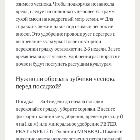
озимого чеснока. Чтобы подкормка не нанесла
вреда, следует использовать не более 30 грамм
сухой смеси на квадратный метр земли. ✏ Для
справки: Свежий навоз под озимый чеснок не
вносят. Это удобрение провоцирует перегрев и
выпревание культуры. После повторной
перекопки грядку оставляют на 2-3 недели. За это
время земля даст усадку, удобрения растворятся в
почве и будут поступать растущим культурам.
Нужно ли обрезать зубчики чеснока
перед посадкой?
Посадка — За 3 недели до начала посадки
перекопайте грядку, уберите сорняки. Внесите
фосфорно-калийные удобрения, древесную золу (1
л на 1 кв.м) или минеральное удобрение PETER
PEAT «NPK 15-15-15» линии MINERAL. Помните:
внесение навоза непосредственно перед посадкой