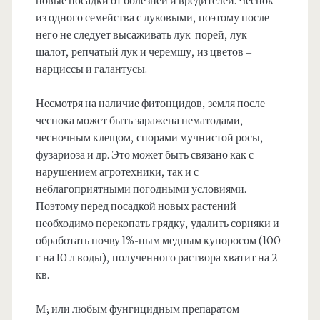
новые посадки от болезней и вредителей. Чеснок
из одного семейства с луковыми, поэтому после
него не следует высаживать лук-порей, лук-
шалот, репчатый лук и черемшу, из цветов –
нарциссы и галантусы.
Несмотря на наличие фитонцидов, земля после
чеснока может быть заражена нематодами,
чесночным клещом, спорами мучнистой росы,
фузариоза и др. Это может быть связано как с
нарушением агротехники, так и с
неблагоприятными погодными условиями.
Поэтому перед посадкой новых растений
необходимо перекопать грядку, удалить сорняки и
обработать почву 1%-ным медным купоросом (100
г на 10 л воды), полученного раствора хватит на 2
кв.
М; или любым фунгицидным препаратом