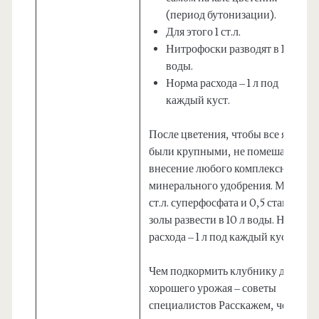
(период бутонизации).
Для этого 1 ст.л.
Нитрофоски разводят в 10 л
воды.
Норма расхода – 1 л под
каждый куст.
После цветения, чтобы все ягоды
были крупными, не помешает
внесение любого комплексного
минерального удобрения. Можно 2
ст.л. суперфосфата и 0,5 стакана
золы развести в 10 л воды. Норма
расхода – 1 л под каждый куст.
Чем подкормить клубнику для
хорошего урожая – советы
специалистов Расскажем, чем