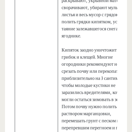
раскрывают, укрывной материал
сворачивают, убирают мульчу, сух
листья и весь мусор с грядок. Мож
полить грядки кипятком, ускорив
таяние залежавшегося снега в
ягоднике.
Кипяток заодно уничтожит немато
грибок и клещей. Многие
огородники рекомендуют немного
срезать почву или перекопать
приблизительно на 3 сантиметра,
чтобы молодые кустики не
заразились вредителями, которые
могли остаться зимовать в земле.
Потом почву нужно полить слабы
раствором марганцовки,
перемешать грунт с песком и
перепревшим перегноем и полить