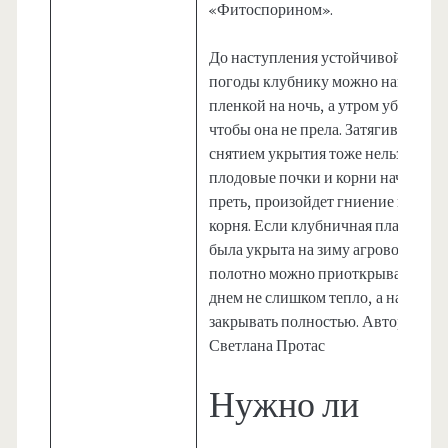
«Фитоспорином».
До наступления устойчивой тепло
погоды клубнику можно накрыват
пленкой на ночь, а утром убирать,
чтобы она не прела. Затягивать со
снятием укрытия тоже нельзя, ина
плодовые почки и корни начнут
преть, произойдет гниение шейки
корня. Если клубничная плантация
была укрыта на зиму агроволокном
полотно можно приоткрывать, пок
днем не слишком тепло, а на ночь
закрывать полностью. Автор:
Светлана Протас
Нужно ли