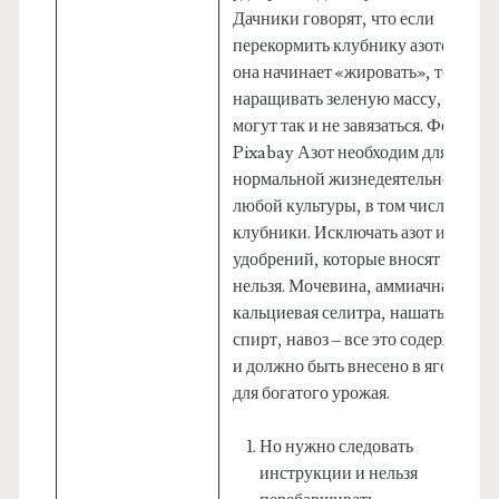
Дачники говорят, что если
перекормить клубнику азотом, то
она начинает «жировать», то есть
наращивать зеленую массу, а ягод
могут так и не завязаться. Фото:
Pixabay Азот необходим для
нормальной жизнедеятельности
любой культуры, в том числе и
клубники. Исключать азот из
удобрений, которые вносят осенью
нельзя. Мочевина, аммиачная и
кальциевая селитра, нашатырный
спирт, навоз – все это содержит азо
и должно быть внесено в ягодник
для богатого урожая.
Но нужно следовать
инструкции и нельзя