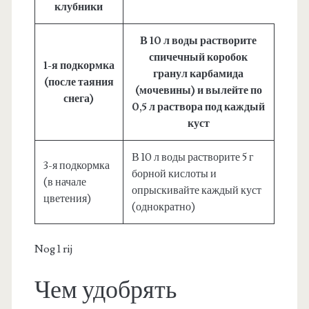
клубники
В 10 л воды растворите
спичечный коробок
1-я подкормка
гранул карбамида
(после таяния
(мочевины) и вылейте по
снега)
0,5 л раствора под каждый
куст
В 10 л воды растворите 5 г
3-я подкормка
борной кислоты и
(в начале
опрыскивайте каждый куст
цветения)
(однократно)
Nog 1 rij
Чем удобрять