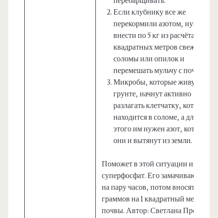
перебарщивать.
Если клубнику все же
перекормили азотом, нужно
внести по 5 кг из расчёта на 10
квадратных метров свежей
соломы или опилок и
перемешать мульчу с почвой.
Микробы, которые живут в
грунте, начнут активно
разлагать клетчатку, которая
находится в соломе, а для
этого им нужен азот, который
они и вытянут из земли.
Поможет в этой ситуации и
суперфосфат. Его замачивают в во
на пару часов, потом вносят по 50
граммов на 1 квадратный метр
почвы. Автор: Светлана Протас