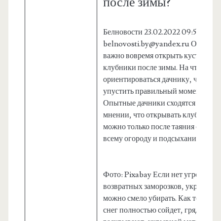
после зимы?
Белновости 23.02.2022 09:54
belnovosti.by@yandex.ru
Очень
важно вовремя открыть кустики
клубники после зимы. На что
ориентироваться дачнику, чтобы н
упустить правильный момент?
Опытные дачники сходятся во
мнении, что открывать клубнику
можно только после таяния снега п
всему огороду и подсыхания почвы
Фото: Pixabay Если нет угрозы
возвратных заморозков, укрытие
можно смело убирать. Как только
снег полностью сойдет, грядку