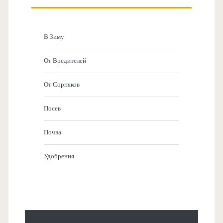
Основная
боковая
В Зиму
панель
От Вредителей
От Сорняков
Посев
Почва
Удобрения