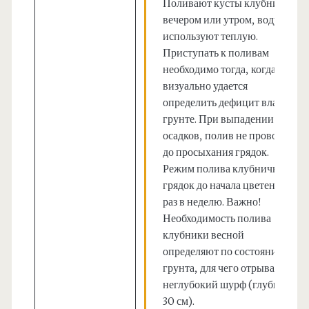
Поливают кусты клубники
вечером или утром, воду
используют теплую.
Приступать к поливам
необходимо тогда, когда
визуально удается
определить дефицит влаги в
грунте. При выпадении
осадков, полив не проводят
до просыхания грядок.
Режим полива клубничных
грядок до начала цветения – 1
раз в неделю. Важно!
Необходимость полива
клубники весной
определяют по состоянию
грунта, для чего отрывают
неглубокий шурф (глубина-
30 см).