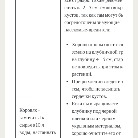
все с грядок. Также рекомендуем в
снять на 2 – 3 см землю вокруг
кустов, так как там могут быть
сосредоточены зимующие
насекомые-вредители.
Хорошо прорыхлите всю
землю на клубничной грядке
на глубину 4 – 5 см, стараясь
не повредить при этом корни
растений.
При рыхлении следите за
тем, чтобы не засыпать
сердечки кустов.
Если вы выращиваете
Коровяк –
клубнику под черной
замочить 1 кг
пленкой или черным
сырья в 10 л
укрывным материалом,
воды, настаивать
хорошо очистите его от