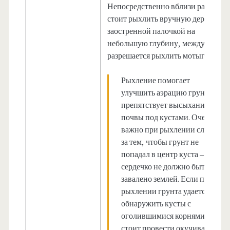
Непосредственно вблизи растений
стоит рыхлить вручную деревянно
заостренной палочкой на
небольшую глубину, междурядья
разрешается рыхлить мотыгой.
Рыхление помогает
улучшить аэрацию грунта и
препятствует высыханию
почвы под кустами. Очень
важно при рыхлении следить
за тем, чтобы грунт не
попадал в центр куста –
сердечко не должно быть
завалено землей. Если при
рыхлении грунта удается
обнаружить кусты с
оголившимися корнями,
стоит провести окучивание