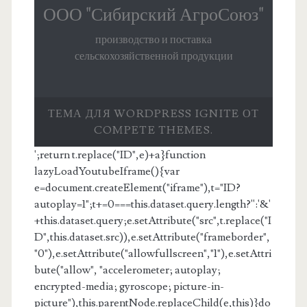
ООО "Сибирский АгроСоюз"
производство и поставка
сельскохозяйственной продукции
ТЕМА ДЛЯ WORDPRESS IGNITE ОТ
COMPETE THEMES.
';return t.replace("ID",e)+a}function
lazyLoadYoutubeIframe(){var
e=document.createElement("iframe"),t="ID?
autoplay=1";t+=0===this.dataset.query.length?'':'&'
+this.dataset.query;e.setAttribute("src",t.replace("I
D",this.dataset.src)),e.setAttribute("frameborder",
"0"),e.setAttribute("allowfullscreen","1"),e.setAttri
bute("allow", "accelerometer; autoplay;
encrypted-media; gyroscope; picture-in-
picture"),this.parentNode.replaceChild(e,this)}do