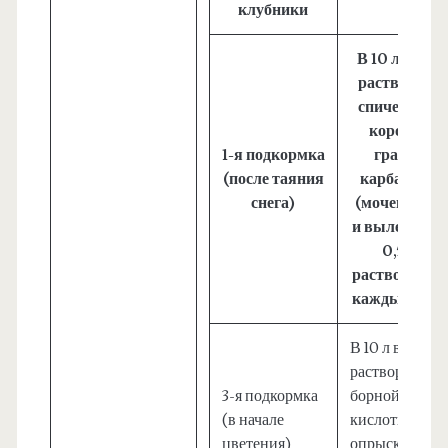
клубники
В 10 л воды
растворите
спичечный
коробок
1-я подкормка
гранул
(после таяния
карбамида
снега)
(мочевины)
и вылейте по
0,5 л
раствора под
каждый куст
В 10 л воды
растворите 5 г
3-я подкормка
борной
(в начале
кислоты и
цветения)
опрыскивайте