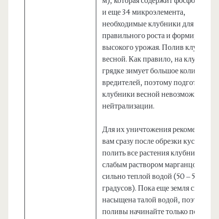
м), которая содержит фосфор, кал
и еще 34 микроэлемента,
необходимые клубники для
правильного роста и формировани
высокого урожая. Полив клубники
весной. Как правило, на клубничн
грядке зимует большое количество
вредителей, поэтому подготовка
клубники весной невозможна без 
нейтрализации.
Для их уничтожения рекомендуем
вам сразу после обрезки кустов,
полить все растения клубники
слабым раствором марганцовки
сильно теплой водой (50 – 55
градусов). Пока еще земля сильно
насыщена талой водой, поэтому
поливы начинайте только после