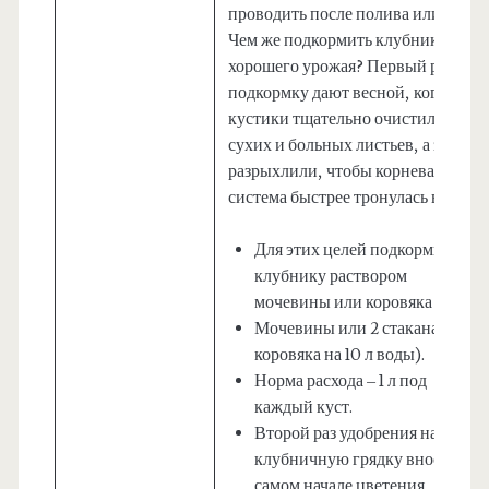
проводить после полива или дождя
Чем же подкормить клубнику для
хорошего урожая? Первый раз
подкормку дают весной, когда
кустики тщательно очистили от
сухих и больных листьев, а землю
разрыхлили, чтобы корневая
система быстрее тронулась в рост.
Для этих целей подкормите
клубнику раствором
мочевины или коровяка (1 ч.л.
Мочевины или 2 стакана
коровяка на 10 л воды).
Норма расхода – 1 л под
каждый куст.
Второй раз удобрения на
клубничную грядку вносят в
самом начале цветения