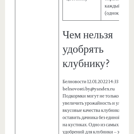
каждый куст
(однократно)
Чем нельзя
удобрять
клубнику?
Белновости 12.01.2022 14:33
belnovosti.by@yandex.ru
Подкормки могут не только
увеличить урожайность и улучшит
вкусовые качества клубники, но и
оставить дачника без единой ягодк
на кустиках. Одно из самых опасн
удобрений для клубники – это азот.