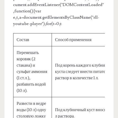
cument.addEventListener("DOMContentLoaded"
,function(){var
e,t,a=document.getElementsByClassName("rll-
youtube-player");for(t=0;t
Состав
Способ применения
Перемешать
коровяк (2
стакана) и
Под корень каждого клубничного
сульфат аммония
куста следует внести питательный
(1 ст.л.),
раствор в количестве 1 л.
разбавить водой
(10 л).
Развести в ведре
воды (10 л) одну
Под клубничный куст вносят до 0,
столовую ложку
л раствора.