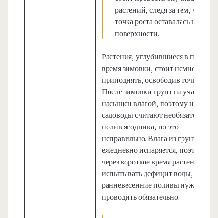
растений, следя за тем, чтобы
точка роста оставалась на
поверхности.
Растения, углубившиеся в почву за
время зимовки, стоит немного
приподнять, освободив точку роста
После зимовки грунт на участке
насыщен влагой, поэтому некотор
садоводы считают необязательным
полив ягодника, но это
неправильно. Влага из грунта
ежедневно испаряется, поэтому
через короткое время растения мог
испытывать дефицит воды, поэто
ранневесенние поливы нужно
проводить обязательно.