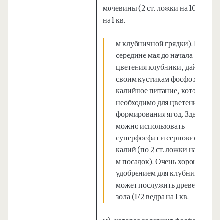
мочевины (2 ст. ложки на 10 л вод
на 1 кв.
м клубничной грядки). В
середине мая до начала
цветения клубники, дайте
своим кустикам фосфорно-
калийное питание, которое
необходимо для цветения и
формирования ягод. Здесь
можно использовать
суперфосфат и сернокислый
калий (по 2 ст. ложки на 1 кв.
м посадок). Очень хорошим
удобрением для клубники
может послужить древесная
зола (1/2 ведра на 1 кв.