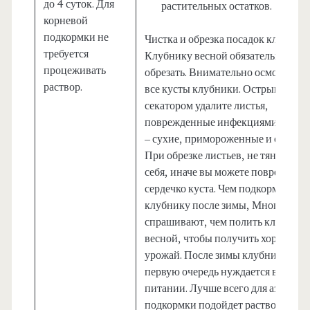
до 4 суток. Для
растительных остатков.
корневой
подкормки не
Чистка и обрезка посадок клубник
требуется
Клубнику весной обязательно над
процеживать
обрезать. Внимательно осмотрите
раствор.
все кусты клубники. Острым
секатором удалите листья,
поврежденные инфекциями, а так
– сухие, примороженные и старые.
При обрезке листьев, не тяните их 
себя, иначе вы можете повредить
сердечко куста. Чем подкормить
клубнику после зимы, Многие
спрашивают, чем полить клубнику
весной, чтобы получить хороший
урожай. После зимы клубника в
первую очередь нуждается в азотн
питании. Лучше всего для азотной
подкормки подойдет раствор