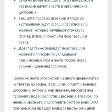
Если же почва истощена, то до заморозков в
неё рекомендуют внести и органические
удобрения.
Так, для плодовых деревьев и ягодных
кустарников будут хороши перегной или
компост, которые улучшают структуру
грунта, птичий помёт или перепревший
навоз.
Для гряд также подойдут перепревший
компост или торф: их укладывают
равномерным слоем после уборки всего
урожая и удаления сорняков.
Землю же после этого стоит немного прорыхлить и
не трогать до весны. Нелишними будут и зольные
удобрения, которые, как правило, вносятся под
перекопку под многолетние растения. Главное, по
мнению эксперта, подготовить раствор золы (300
граммов золы на ведро воды) за шесть-семь дней