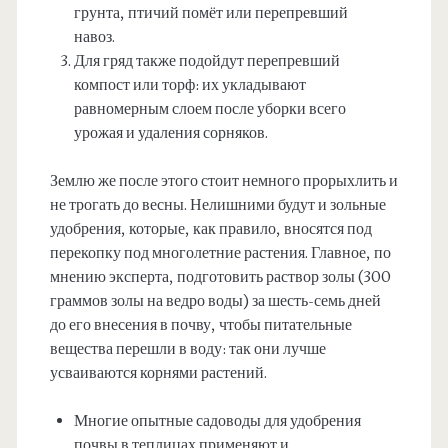
грунта, птичий помёт или перепревший
навоз.
Для гряд также подойдут перепревший
компост или торф: их укладывают
равномерным слоем после уборки всего
урожая и удаления сорняков.
Землю же после этого стоит немного прорыхлить и
не трогать до весны. Нелишними будут и зольные
удобрения, которые, как правило, вносятся под
перекопку под многолетние растения. Главное, по
мнению эксперта, подготовить раствор золы (300
граммов золы на ведро воды) за шесть-семь дней
до его внесения в почву, чтобы питательные
вещества перешли в воду: так они лучше
усваиваются корнями растений.
Многие опытные садоводы для удобрения
почвы в теплицах применяют и