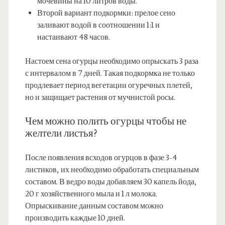
мочевины на 10 литров воды.
Второй вариант подкормки: прелое сено
заливают водой в соотношении 1:1 и
настаивают 48 часов.
Настоем сена огурцы необходимо опрыскать 3 раза
с интервалом в 7 дней. Такая подкормка не только
продлевает период вегетации огуречных плетей,
но и защищает растения от мучнистой росы.
Чем можно полить огурцы чтобы не
желтели листья?
После появления всходов огурцов в фазе 3-4
листиков, их необходимо обработать специальным
составом. В ведро воды добавляем 30 капель йода,
20 г хозяйственного мыла и 1 л молока.
Опрыскивание данным составом можно
производить каждые 10 дней.