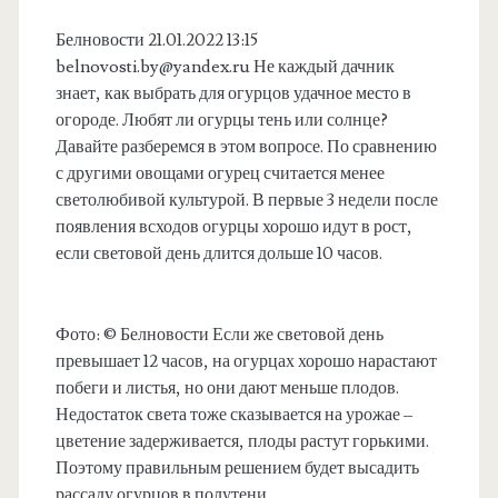
Белновости 21.01.2022 13:15
belnovosti.by@yandex.ru
Не каждый дачник
знает, как выбрать для огурцов удачное место в
огороде. Любят ли огурцы тень или солнце?
Давайте разберемся в этом вопросе. По сравнению
с другими овощами огурец считается менее
светолюбивой культурой. В первые 3 недели после
появления всходов огурцы хорошо идут в рост,
если световой день длится дольше 10 часов.
Фото: © Белновости Если же световой день
превышает 12 часов, на огурцах хорошо нарастают
побеги и листья, но они дают меньше плодов.
Недостаток света тоже сказывается на урожае –
цветение задерживается, плоды растут горькими.
Поэтому правильным решением будет высадить
рассаду огурцов в полутени.