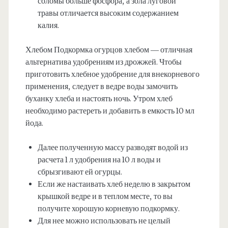
соломы больше фосфора, а зола луговой
травы отличается высоким содержанием
калия.
Хлебом Подкормка огурцов хлебом — отличная
альтернатива удобрениям из дрожжей. Чтобы
приготовить хлебное удобрение для внекорневого
применения, следует в ведре воды замочить
буханку хлеба и настоять ночь. Утром хлеб
необходимо растереть и добавить в емкость 10 мл
йода.
Далее полученную массу разводят водой из
расчета 1 л удобрения на 10 л воды и
сбрызгивают ей огурцы.
Если же настаивать хлеб неделю в закрытом
крышкой ведре и в теплом месте, то вы
получите хорошую корневую подкормку.
Для нее можно использовать не целый