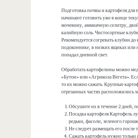
Подготовка почвы и картофеля для 
начинают готовить уже в конце тек
мочевину, аммиачную селитру, дво
калийную соль. Чистосортные клубн
Рекомендуется согревать клубни до 
подоконнике, в низких ящиках или н
попадал дневной свет.
Обработать картофелины можно ме
«Бутон» или «Агрикола Вегета». Есл
то их можно сажать. Крупные картоф
отрезанных частях расположились хо
Обсушите их в течение 2 дней, п
Посадка картофеля Картофель лу
редьки, фасоли, зеленого горошк
Не следует размещать его после 
Сажать картофель нужно только 