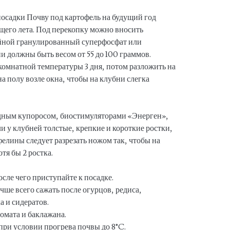
посадки Почву под картофель на будущий год
ущего лета. Под перекопку можно вносить
йной гранулированный суперфосфат или
и должны быть весом от 55 до 100 граммов.
комнатной температуры 3 дня, потом разложить на
а полу возле окна, чтобы на клубни слегка
дным купоросом, биостимуляторами «Энерген»,
и у клубней толстые, крепкие и короткие ростки,
елины следует разрезать ножом так, чтобы на
тя бы 2 ростка.
осле чего приступайте к посадке.
чше всего сажать после огурцов, редиса,
а и сидератов.
томата и баклажана.
при условии прогрева почвы до 8°C.