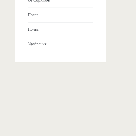
От Сорняков
Посев
Почва
Удобрения