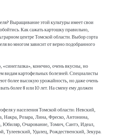
еля? Выращивание этой культуры имеет свои
 обойтись. Как сажать картошку правильно,
 Аграрном центре Томской области. Выбор сорта
ля во многом зависит от верно подобранного
, «синеглазка», конечно, очень вкусны, но
ем видам картофельных болезней. Специалисты
еют более высокую урожайность, но даже очень
ать более 8 или 10 лет. На смену ему должен
офеля у населения Томской области: Невский,
, Накра, Розара, Лина, Фреско, Антонина,
, Юбиляр, Очарование, Томич, Сантэ, Идеал,
й, Тулеевский, Удалец, Рождественский, Зекура.