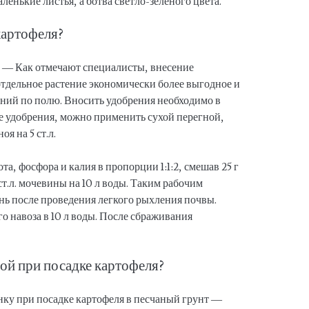
аленькие листья, а ботва светло-зеленого цвета.
картофеля?
е — Как отмечают специалисты, внесение
отдельное растение экономически более выгодное и
ений по полю. Вносить удобрения необходимо в
е удобрения, можно применить сухой перегной,
я на 5 ст.л.
а, фосфора и калия в пропорции 1:1:2, смешав 25 г
ст.л. мочевины на 10 л воды. Таким рабочим
нь после проведения легкого рыхления почвы.
его навоза в 10 л воды. После сбраживания
ой при посадке картофеля?
нку при посадке картофеля в песчаный грунт —