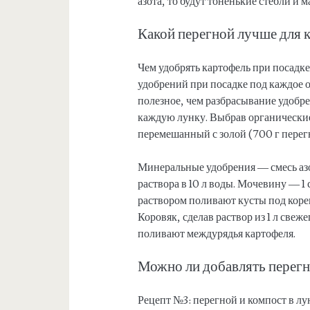
азота, то будут тоненькие стебли и м
Какой перегной лучше для 
Чем удобрять картофель при посадк
удобрений при посадке под каждое 
полезное, чем разбрасывание удобр
каждую лунку. Выбрав органически
перемешанный с золой (700 г перегно
Минеральные удобрения — смесь азот
раствора в 10 л воды. Мочевину — 1 
раствором поливают кусты под коре
Коровяк, сделав раствор из 1 л свеж
поливают междурядья картофеля.
Можно ли добавлять перегн
Рецепт №3: перегной и компост в лу