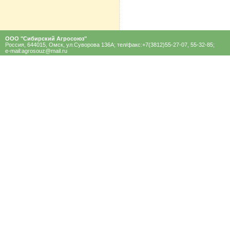
ООО "Сибирский Агроcоюз"
Россия, 644015, Омск, ул.Суворова 136A; тел/факс:+7(3812)55-27-07, 55-32-85;
e-mail:
agrosouz@mail.ru