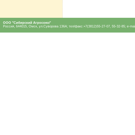
ООО "Сибирский Агроcоюз"
Россия, 644015, Омск, ул.Суворова 136A; тел/факс:+7(3812)55-27-07, 55-32-85; e-mai