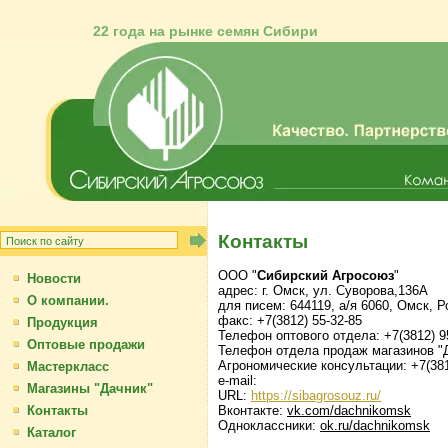
22 года на рынке семян Сибири
Контакты
ООО "
Сибирский Агросоюз
"
Новости
адрес: г. Омск, ул. Суворова,136А
О компании.
для писем: 644119, а/я 6060, 
факс: +7(3812) 55-32-85
Продукция
Телефон оптового отдела: +7(3812) 9
Оптовые продажи
Телефон отдела продаж магазинов "Да
Агрономические консультации: +7(381
Мастеркласс
e-mail:
Магазины "Дачник"
URL:
https://sibagrosouz.ru/
Контакты
Вконтакте:
vk.com/dachnikomsk
Одноклассники:
ok.ru/dachnikomsk
Каталог