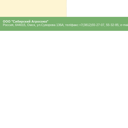
ООО "Сибирский Агроcоюз"
Россия, 644015, Омск, ул.Суворова 136A; тел/факс:+7(3812)55-27-07, 55-32-85; e-mai