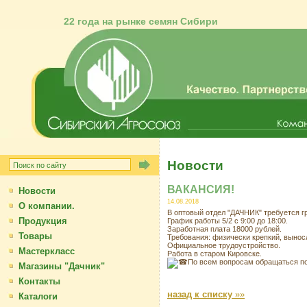
22 года на рынке семян Сибири
Новости
ВАКАНСИЯ!
Новости
14.08.2018
О компании.
В оптовый отдел "
ДАЧНИК" требуется гр
Продукция
График работы 5/2 с 9:00 до 18:00.
Заработная плата 18000 рублей.
Товары
Требования: физически крепкий, вынос
Официальное трудоустройство.
Мастеркласс
Работа в старом Кировске.
По всем вопросам обращаться по т
Магазины "Дачник"
Контакты
назад к списку
»»
Каталоги