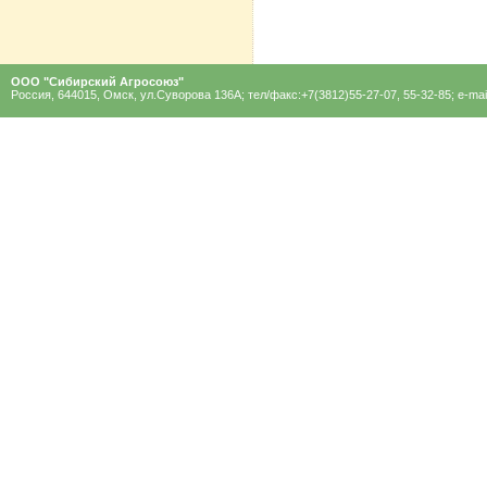
ООО "Сибирский Агроcоюз"
Россия, 644015, Омск, ул.Суворова 136A; тел/факс:+7(3812)55-27-07, 55-32-85; e-mai