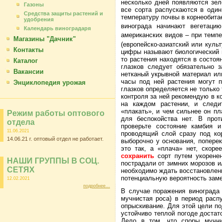
несколько дней появляются зел
Газоны
все сорта распускаются в один
Средства защиты растений и
температуру почвы в корнеобита
удобрения
винограда начинают вегетац
Календарь виноградаря
американских видов – при тем
Магазины "Дачник"
(европейско-азиатский или кул
Контакты
цифры называют биологический н
то растения находятся в состоя
Каталог
глазков следует обязательно 
Вакансии
нетканый укрывной материал ил
часы под ней растения могут п
Энциклопедия урожая
глазков определяется не только
контроля за ней рекомендую в ко
на каждом растении, и следи
«плакать», и чем сильнее он пл
Режим работы оптового
для беспокойства нет. В прот
отдела
проверьте состояние камбия и
11.06.2021
проводящий слой сразу под ко
14.06.21 г. оптовый отдел не работает.
выборочно у основания, поперек
это так, а «плача» нет, скор
сохранить
сорт путем укоренен
НАШИ ГРУППЫ В СОЦ.
пострадали от зимних морозов и
СЕТЯХ
необходимо ждать восстановлени
потенциальную вероятность заме
12.02.2021
подробнее...
В случае поражения винограда
мучнистая роса) в период расп
опрыскивание. Для этой цели по
устойчиво теплой погоде доста
Дело в том, что споры мучн