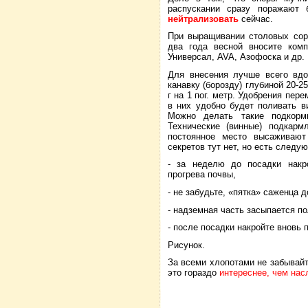
распускании сразу поражают 
нейтрализовать
сейчас.
При выращивании столовых сорт
два года весной вносите ком
Универсал,
AVA
, Азофоска и др.
Для внесения лучше всего вдо
канавку (борозду) глубиной 20-2
г на 1 пог. метр. Удобрения пер
в них удобно будет поливать в
Можно делать такие подкорм
Технические (винные) подкар
постоянное место высаживают
секретов тут нет, но есть след
- за неделю до посадки накр
прогрева почвы,
- не забудьте, «пятка» саженца 
- надземная часть засыпается п
- после посадки накройте вновь 
Рисунок.
За всеми хлопотами не забывайт
это гораздо
интереснее, чем на