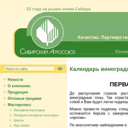
22 года на рынке семян Сибири
Календарь винограда
Новости
ПЕРВ
О компании.
Продукция
До распускания глазков рас
виноградные лозы. Так отрас
Оптовые продажи
собой и Вам будет легче подвяз
Мастеркласс
Можно провести подвязку спящ
Овощные культуры
осложнится борьба с замороз
Плодово-ягодные культуры
«против».
Цветы
По многолетним наблюдениям в п
Лук-севок