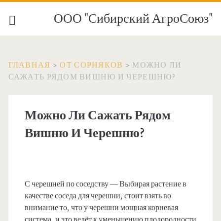
ООО "Сибирский АгроСоюз"
ГЛАВНАЯ
>
ОТ СОРНЯКОВ
>
МОЖНО ЛИ
САЖАТЬ РЯДОМ ВИШНЮ И ЧЕРЕШНЮ?
Можно Ли Сажать Рядом
Вишню И Черешню?
С черешней по соседству — Выбирая растение в
качестве соседа для черешни, стоит взять во
внимание то, что у черешни мощная корневая
система, и это ведёт к уменьшению плодородности