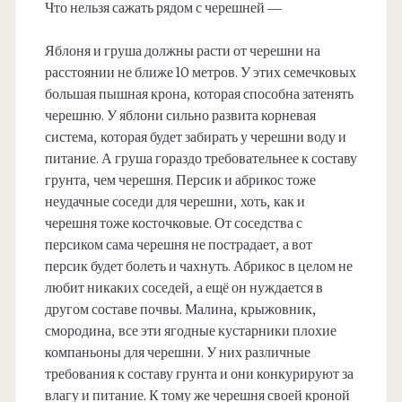
Что нельзя сажать рядом с черешней —
Яблоня и груша должны расти от черешни на
расстоянии не ближе 10 метров. У этих семечковых
большая пышная крона, которая способна затенять
черешню. У яблони сильно развита корневая
система, которая будет забирать у черешни воду и
питание. А груша гораздо требовательнее к составу
грунта, чем черешня. Персик и абрикос тоже
неудачные соседи для черешни, хоть, как и
черешня тоже косточковые. От соседства с
персиком сама черешня не пострадает, а вот
персик будет болеть и чахнуть. Абрикос в целом не
любит никаких соседей, а ещё он нуждается в
другом составе почвы. Малина, крыжовник,
смородина, все эти ягодные кустарники плохие
компаньоны для черешни. У них различные
требования к составу грунта и они конкурируют за
влагу и питание. К тому же черешня своей кроной