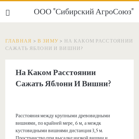
ООО "Сибирский АгроСоюз"
ГЛАВНАЯ
>
В ЗИМУ
>
НА КАКОМ РАССТОЯНИИ
САЖАТЬ ЯБЛОНИ И ВИШНИ?
На Каком Расстоянии
Сажать Яблони И Вишни?
Расстояния между крупными древовидными
вишнями, по крайней мере, 6 м, а междк
кустовидными вишнями дистанция 3,5 м.
Пространство при высадке низкой вишни и