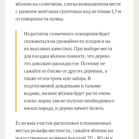
яблоню на солнечном, слегка возвышенном месте
с уровнем залегания грунтовых вод не ближе 1,5 м
от поверхности почвы.
Недостаток солнечного освещения будет
сказываться на урожайности плодов и на
их вкусовых качествах. При выборе места
для посадки яблони помните, что дерево
это довольно раскидистое. Поэтому не
сажайте ее близко от других деревьев, а
также от построек или забора. В
подтопляемой дождевыми и талыми
водами, низине яблоня будет расти очень
плохо: корни там не получат необходимого
им кислорода, и дерево начнет болеть.
Если ваш участок расположен в пониженных
местах рельефа местности, сажайте яблоню на
искусственные холмики высотой 70 – 80 см и