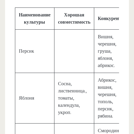
Наименование
Хорошая
Конкуренты
культуры
совместимость
Вишня,
черешня,
Персик
груша,
яблоня,
абрикос.
Абрикос,
Сосна,
вишня,
лиственница.,
черешня,
Яблоня
томаты,
тополь,
календула,
персик,
укроп.
рябина.
Смородина