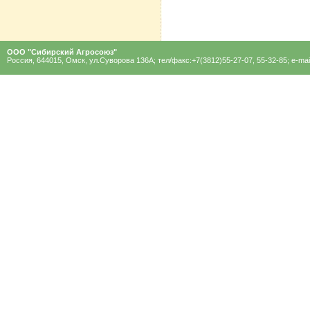
ООО "Сибирский Агроcоюз"
Россия, 644015, Омск, ул.Суворова 136A; тел/факс:+7(3812)55-27-07, 55-32-85; e-mai