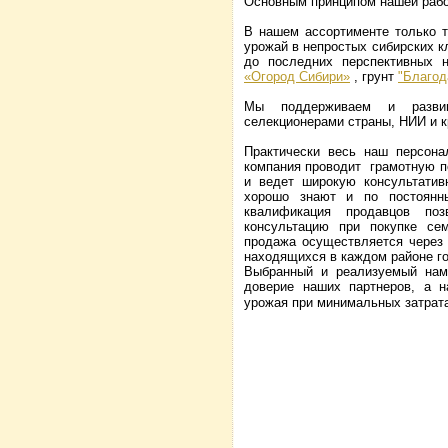
Основным принципом нашей рабо
В нашем ассортименте только т
урожай в непростых сибирских к
до последних перспективных 
«Огород Сибири»
, грунт
"Благод
Мы поддерживаем и развив
селекционерами страны, НИИ и 
Практически весь наш персона
компания проводит грамотную п
и ведет широкую консультати
хорошо знают и по постоянн
квалификация продавцов поз
консультацию при покупке се
продажа осуществляется через 
находящихся в каждом районе го
Выбранный и реализуемый нам
доверие наших партнеров, а
урожая при минимальных затрат