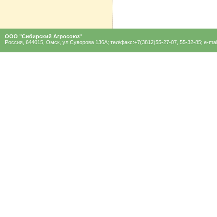
ООО "Сибирский Агроcоюз"
Россия, 644015, Омск, ул.Суворова 136A; тел/факс:+7(3812)55-27-07, 55-32-85; e-mai