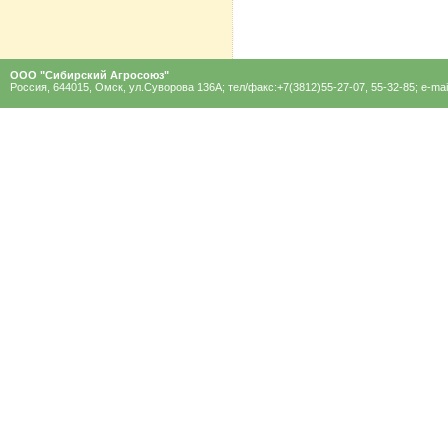
ООО "Сибирский Агроcоюз"
Россия, 644015, Омск, ул.Суворова 136A; тел/факс:+7(3812)55-27-07, 55-32-85; e-mai