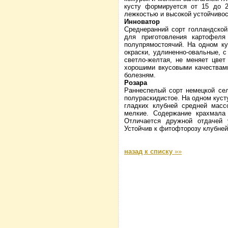
кусту формируется от 15 до 2
лежкостью и высокой устойчивос
Инноватор
Среднеранний сорт голландской
для приготовления картофеля
полупрямостоячий. На одном ку
окраски, удлиненно-овальные, с
светло-желтая, не меняет цвет
хорошими вкусовыми качествами
болезням.
Розара
Раннеспелый сорт немецкой сел
полураскидистое. На одном куст
гладких клубней средней массо
мелкие. Содержание крахмала
Отличается дружной отдачей 
Устойчив к фитофторозу клубней
назад к списку
»»