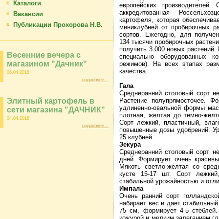
Каталоги
европейских производителей.
аккредитованная Россельхоз
Вакансии
картофеля, которая обеспечива
Публикации Прохорова Н.В.
миниклубней от пробирочных р
сортов. Ежегодно, для получе
134 тысячи пробирочных растени
получить 3.000 новых растений.
Весенние вечера с
специально оборудованных ко
магазином "Дачник"
режимов). На всех этапах раз
качества.
06.04.2018
подробнее...
Гала
Среднеранний столовый сорт н
Элитный картофель в
Растение полупрямосточее. Ф
удлиненно-овальной формы масс
сети магазина "ДАЧНИК"
плотная, желтая до темно-желт
04.04.2018
Сорт лежкий, пластичный, вла
подробнее...
повышенные дозы удобрений. Ур
25 клубней.
Зекура
Среднеранний столовый сорт не
дней. Формирует очень красивы
Мякоть светло-желтая со сред
кусте 15-17 шт. Сорт лежкий
стабильной урожайностью и отл
Импала
Очень ранний сорт голландско
набирает вес и дает стабильный
75 см, формирует 4-5 стеблей
кожурой и мелким залеганием гл